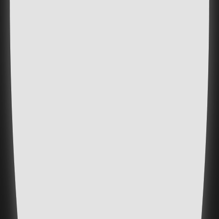
Spurengase.
Bevorzugter Einsatz von natürlichen
und recyclebaren Baumaterialien
und -konstruktionen
durch digitale Steuerung und
Einsatz von Algorithmen wird
Bauablauf schneller, effizienter und
somit auch nachhaltiger und
kostengünstiger
Verhinderung von Überproduktion,