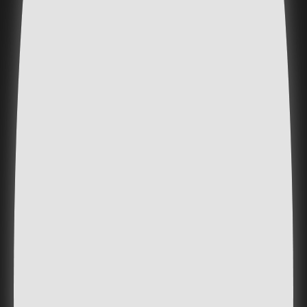
Elektrifizierung der
Wärmeerzeugung und Vermeidung
von fossilen Energieträgern
Maximierter Einsatz von verfügbaren
Umweltenergien, wie Erdwärme
oder Energie des Grundwassers,
zugunsten einer klimafreundlichen
Wärme- und Kälteversorgung
Verwendung ökologischer Baustoffe
mit geringen Schadstoff- und